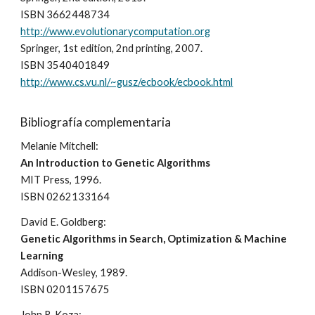
ISBN 3662448734
http://www.evolutionarycomputation.org
Springer, 1st edition, 2nd printing, 2007.
ISBN 3540401849
http://www.cs.vu.nl/~gusz/ecbook/ecbook.html
Bibliografía co
mplementaria
Melanie Mitchell:
An Introduction to Genetic Algorithms
MIT Press, 1996.
ISBN 0262133164
David E. Goldberg:
Genetic Algorithms in Search, Optimization & Machine
Learning
Addison-Wesley, 1989.
ISBN 0201157675
John R. Koza: